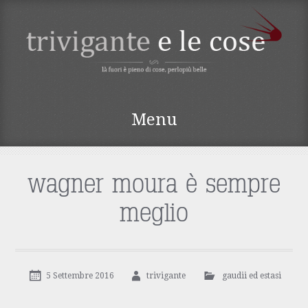
TRIVIGANTE E LE
Menu
COSE
Vai
al
contenuto
wagner moura è sempre
meglio
5 Settembre 2016
trivigante
gaudii ed estasi