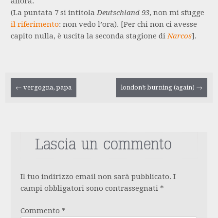
allora.
(La puntata 7 si intitola
Deutschland 93
, non mi sfugge
il riferimento
: non vedo l’ora). [Per chi non ci avesse
capito nulla, è uscita la seconda stagione di
Narcos
].
Navigazione
←
vergogna, papa
london’s burning (again)
→
articolo
Lascia un commento
Il tuo indirizzo email non sarà pubblicato.
I
campi obbligatori sono contrassegnati
*
Commento
*