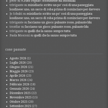
peter
su
«Cristo regna»: scommesse sui mondiali
trivigante
su
minidiario scritto un po’ così di una passeggiata
londinese: uno, un sacco di roba prima di cominciare per davvero
Jo Schubi
su
minidiario scritto un po’ così di una passeggiata
londinese: uno, un sacco di roba prima di cominciare per davvero
trivigante
su
facciamo un gioco: pulsante rosso, pulsante blu
trostfar
su
facciamo un gioco: pulsante rosso, pulsante blu
trivigante
su
quelli che la sanno sempre tutta
Paola Mosconi
su
quelli che la sanno sempre tutta
cose passate
Agosto 2026
(1)
Luglio 2026
(20)
Giugno 2026
(21)
Maggio 2026
(23)
Aprile 2026
(23)
Marzo 2026
(24)
Febbraio 2026
(18)
Gennaio 2026
(24)
Dicembre 2025
(22)
Novembre 2025
(15)
Ottobre 2025
(20)
Settembre 2025
(27)