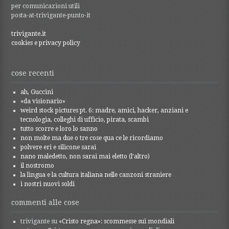
per comunicazioni utili
posta-at-trivigante-punto-it
trivigante.it
cookies e privacy policy
cose recenti
ah, Guccini
«da visionario»
weird stock pictures pt. 6: madre, amici, hacker, anziani e
tecnologia, colleghi di ufficio, pirata, scambi
tutto scorre e loro lo sanno
non molte ma due o tre cose qua ce le ricordiamo
polvere eri e silicone sarai
nano maledetto, non sarai mai eletto (l’altro)
il nostromo
la lingua e la cultura italiana nelle canzoni straniere
i nostri nuovi soldi
commenti alle cose
trivigante
su
«Cristo regna»: scommesse sui mondiali