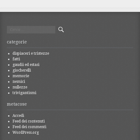
Ricerca
per:
categorie
dispiaceri e tristezze
fatti
gaudii ed estasi
giocherelli
memorie
nemici
nullezze
trivigantismi
metacose
Accedi
Feed dei contenuti
Feed dei commenti
WordPress.org