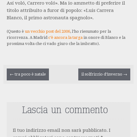
Así voló, Carrero voló». Ma io ammetto di preferire il
titolo attribuito a furor di popolo: «Luis Carrera
Blanco, il primo astronauta spagnolo».
(Questo è
un vecchio post del 2006
, l’ho riesumato per la
ricorrenza. A Madrid
c’è ancora la targa
in onore di Blanco e la
prossima volta che ci vado giuro che la imbratto).
Navigazione
←
tra poco è natale
il solfrizzio d’inverno
→
articolo
Lascia un commento
Il tuo indirizzo email non sarà pubblicato.
I