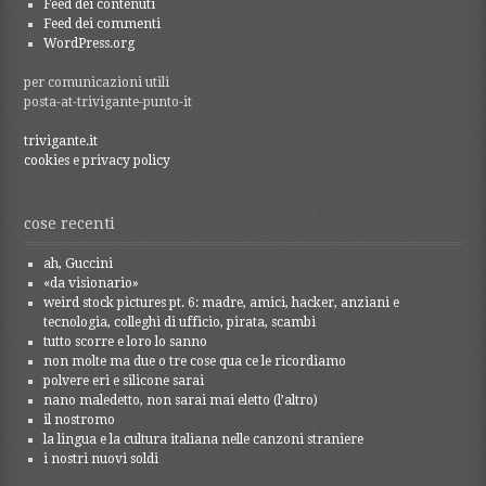
Feed dei contenuti
Feed dei commenti
WordPress.org
per comunicazioni utili
posta-at-trivigante-punto-it
trivigante.it
cookies e privacy policy
cose recenti
ah, Guccini
«da visionario»
weird stock pictures pt. 6: madre, amici, hacker, anziani e
tecnologia, colleghi di ufficio, pirata, scambi
tutto scorre e loro lo sanno
non molte ma due o tre cose qua ce le ricordiamo
polvere eri e silicone sarai
nano maledetto, non sarai mai eletto (l’altro)
il nostromo
la lingua e la cultura italiana nelle canzoni straniere
i nostri nuovi soldi