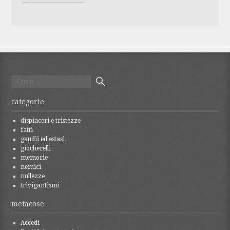
Ricerca
per:
categorie
dispiaceri e tristezze
fatti
gaudii ed estasi
giocherelli
memorie
nemici
nullezze
trivigantismi
metacose
Accedi