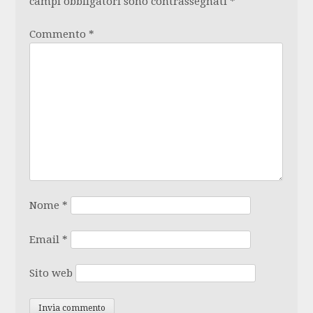
campi obbligatori sono contrassegnati
*
Commento
*
Nome
*
Email
*
Sito web