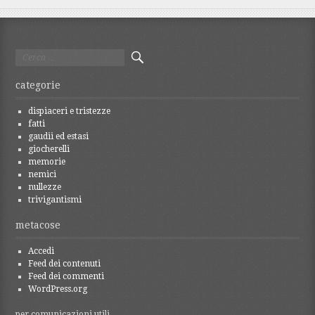
Ricerca
per:
categorie
dispiaceri e tristezze
fatti
gaudii ed estasi
giocherelli
memorie
nemici
nullezze
trivigantismi
metacose
Accedi
Feed dei contenuti
Feed dei commenti
WordPress.org
per comunicazioni utili