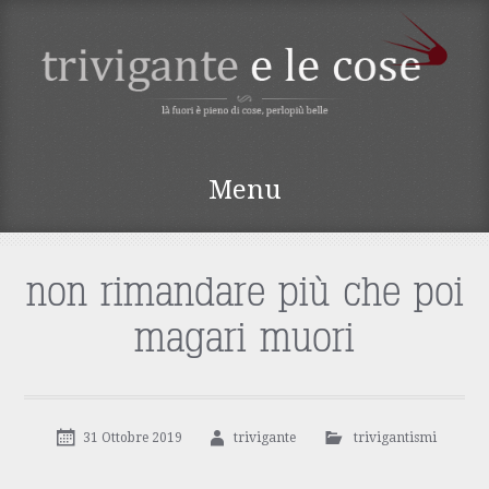
TRIVIGANTE E LE
Menu
COSE
Vai
al
contenuto
non rimandare più che poi
magari muori
31 Ottobre 2019
trivigante
trivigantismi