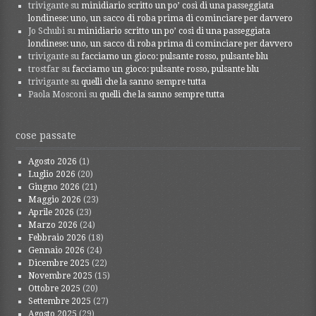
trivigante
su
minidiario scritto un po’ così di una passeggiata
londinese: uno, un sacco di roba prima di cominciare per davvero
Jo Schubi
su
minidiario scritto un po’ così di una passeggiata
londinese: uno, un sacco di roba prima di cominciare per davvero
trivigante
su
facciamo un gioco: pulsante rosso, pulsante blu
trostfar
su
facciamo un gioco: pulsante rosso, pulsante blu
trivigante
su
quelli che la sanno sempre tutta
Paola Mosconi
su
quelli che la sanno sempre tutta
cose passate
Agosto 2026
(1)
Luglio 2026
(20)
Giugno 2026
(21)
Maggio 2026
(23)
Aprile 2026
(23)
Marzo 2026
(24)
Febbraio 2026
(18)
Gennaio 2026
(24)
Dicembre 2025
(22)
Novembre 2025
(15)
Ottobre 2025
(20)
Settembre 2025
(27)
Agosto 2025
(29)