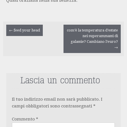
Quasi oraziana nella sua bellezza.
Navigazione
←
feed your head
com’è la temperatura d’estate
nei superammassi di
galassie? Cambiano l’euro?
articolo
→
Lascia un commento
Il tuo indirizzo email non sarà pubblicato.
I
campi obbligatori sono contrassegnati
*
Commento
*