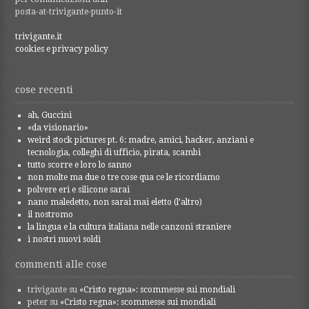
posta-at-trivigante-punto-it
trivigante.it
cookies e privacy policy
cose recenti
ah, Guccini
«da visionario»
weird stock pictures pt. 6: madre, amici, hacker, anziani e
tecnologia, colleghi di ufficio, pirata, scambi
tutto scorre e loro lo sanno
non molte ma due o tre cose qua ce le ricordiamo
polvere eri e silicone sarai
nano maledetto, non sarai mai eletto (l’altro)
il nostromo
la lingua e la cultura italiana nelle canzoni straniere
i nostri nuovi soldi
commenti alle cose
trivigante
su
«Cristo regna»: scommesse sui mondiali
peter
su
«Cristo regna»: scommesse sui mondiali