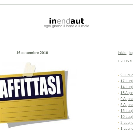
16 settembre 2010
inizio
-
lo
il 2006 e
9 Lugli
17 Lugl
14 Lugl
15 Ago
9 Agost
5 Agost
15 Lugl
10 Lugl
2 Lugli
1 Lugli