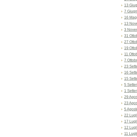
13 Giu
7 Giug
16 Mag
13 Nov
3 Nove
31 Otto
27 Otto
19 Otto
11 Otto
7 Ottob
23 Set
16 Set
15 Set
5 Sett
1 Sett
29 Ago
23 Ago
5 Agost
22 Lugl
17 Lugl
12 Lugl
11 Lugl