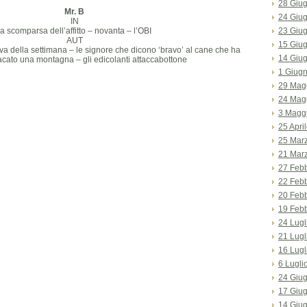
28 Giu
Mr. B
24 Giu
IN
la scomparsa dell’affitto – novanta – l’OBI
23 Giu
AUT
15 Giu
tiva della settimana – le signore che dicono ‘bravo’ al cane che ha
14 Giu
cato una montagna – gli edicolanti attaccabottone
1 Giug
29 Mag
24 Mag
3 Magg
25 Apri
25 Mar
21 Mar
27 Feb
22 Feb
20 Feb
19 Feb
24 Lugl
21 Lugl
16 Lugl
6 Lugli
24 Giu
17 Giu
14 Giu