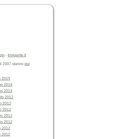
gin
-
trivigante.it
 il 2007 stanno
qui
o 2015
io 2014
io 2014
sto 2012
o 2012
o 2012
io 2012
io 2012
o 2012
o 2012