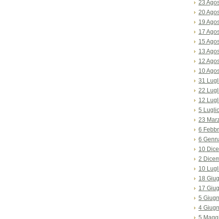
23 Ago
20 Ago
19 Ago
17 Ago
15 Ago
13 Ago
12 Ago
10 Ago
31 Lugl
22 Lugl
12 Lugl
5 Lugli
23 Mar
6 Febbr
6 Genn
10 Dic
2 Dice
10 Lugl
18 Giu
17 Giu
5 Giug
4 Giug
5 Magg