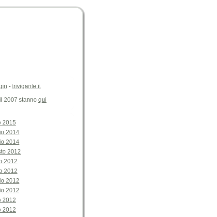
gin
-
trivigante.it
 il 2007 stanno
qui
o 2015
io 2014
io 2014
sto 2012
o 2012
o 2012
io 2012
io 2012
o 2012
o 2012