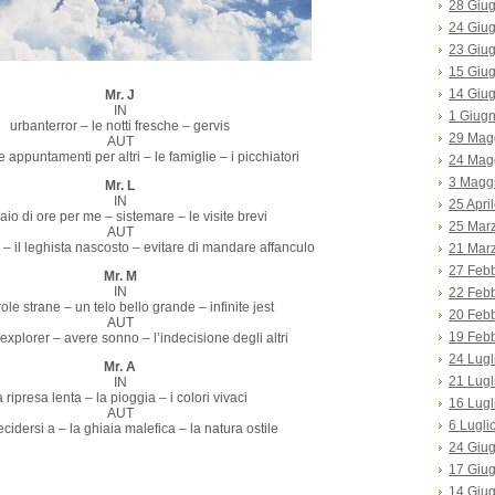
28 Giu
24 Giu
23 Giu
15 Giu
14 Giu
Mr. J
IN
1 Giug
urbanterror – le notti fresche – gervis
29 Mag
AUT
 appuntamenti per altri – le famiglie – i picchiatori
24 Mag
3 Magg
Mr. L
IN
25 Apri
aio di ore per me – sistemare – le visite brevi
25 Mar
AUT
ti – il leghista nascosto – evitare di mandare affanculo
21 Mar
27 Feb
Mr. M
IN
22 Feb
ole strane – un telo bello grande – infinite jest
20 Feb
AUT
19 Feb
 explorer – avere sonno – l’indecisione degli altri
24 Lugl
Mr. A
21 Lugl
IN
a ripresa lenta – la pioggia – i colori vivaci
16 Lugl
AUT
6 Lugli
cidersi a – la ghiaia malefica – la natura ostile
24 Giu
17 Giu
14 Giu