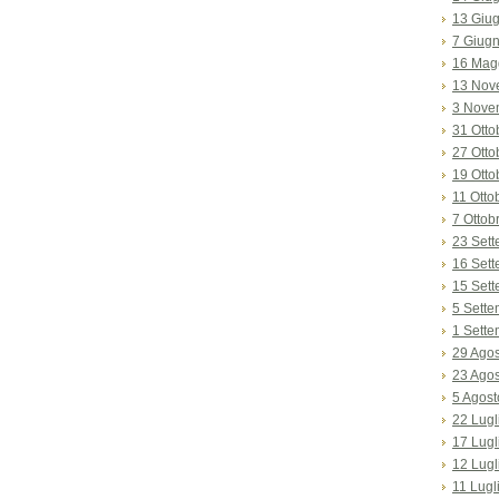
13 Giu
7 Giug
16 Mag
13 Nov
3 Nove
31 Otto
27 Otto
19 Otto
11 Otto
7 Ottob
23 Set
16 Set
15 Set
5 Sett
1 Sett
29 Ago
23 Ago
5 Agost
22 Lugl
17 Lugl
12 Lugl
11 Lugl