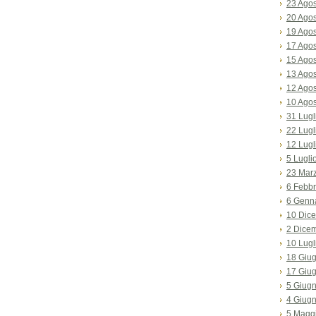
23 Ago
20 Ago
19 Ago
17 Ago
15 Ago
13 Ago
12 Ago
10 Ago
31 Lugl
22 Lugl
12 Lugl
5 Lugli
23 Mar
6 Febbr
6 Genn
10 Dic
2 Dice
10 Lugl
18 Giu
17 Giu
5 Giug
4 Giug
5 Magg