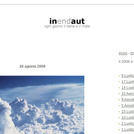
inizio
-
lo
il 2006 e
26 agosto 2009
9 Lugli
17 Lugl
14 Lugl
15 Ago
9 Agost
5 Agost
15 Lugl
10 Lugl
2 Lugli
1 Lugli