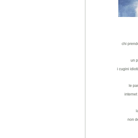
chi prende
un p
i cugini idio
le par
internet
l
non de