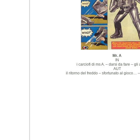
Mr. A
IN
i carciofi di ms A. – darsi da fare – gli a
AUT
il ritorno del freddo – sfortunato al gioco… 