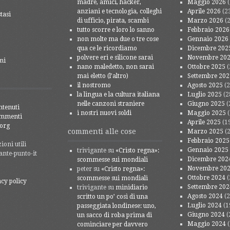
madre, amici, hacker,
Maggio 2026
(
anziani e tecnologia, colleghi
Aprile 2026
(2
tasi
di ufficio, pirata, scambi
Marzo 2026
(2
tutto scorre e loro lo sanno
Febbraio 2026
non molte ma due o tre cose
Gennaio 2026
qua ce le ricordiamo
Dicembre 202
polvere eri e silicone sarai
Novembre 20
mi
nano maledetto, non sarai
Ottobre 2025
(
mai eletto (l’altro)
Settembre 202
il nostromo
Agosto 2025
(2
la lingua e la cultura italiana
Luglio 2025
(2
nelle canzoni straniere
Giugno 2025
(
ntenuti
i nostri nuovi soldi
Maggio 2025
(
ommenti
Aprile 2025
(1
org
commenti alle cose
Marzo 2025
(2
Febbraio 2025
oni utili
Gennaio 2025
trivigante
su
«Cristo regna»:
ante-punto-it
Dicembre 202
scommesse sui mondiali
Novembre 20
peter
su
«Cristo regna»:
Ottobre 2024
(
scommesse sui mondiali
acy policy
Settembre 202
trivigante
su
minidiario
Agosto 2024
(2
scritto un po’ così di una
Luglio 2024
(1
passeggiata londinese: uno,
Giugno 2024
(
un sacco di roba prima di
Maggio 2024
(
cominciare per davvero