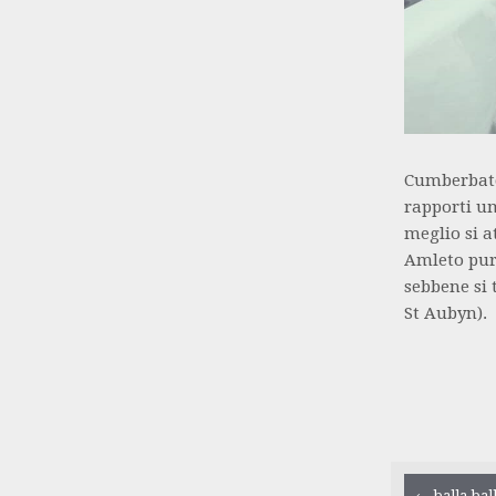
Cumberbatch
rapporti um
meglio si a
Amleto pure
sebbene si 
St Aubyn).
←
balla bal