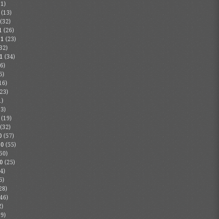
1)
(13)
(32)
1
(26)
21
(23)
32)
1
(34)
6)
5)
16)
23)
1)
3)
(19)
(32)
0
(57)
20
(55)
50)
0
(25)
4)
5)
28)
46)
2)
9)