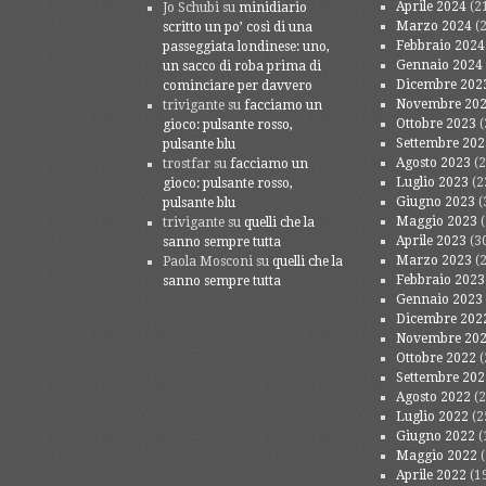
Aprile 2024
(2
Jo Schubi
su
minidiario
Marzo 2024
(2
scritto un po’ così di una
Febbraio 2024
passeggiata londinese: uno,
Gennaio 2024
un sacco di roba prima di
Dicembre 202
cominciare per davvero
Novembre 20
trivigante
su
facciamo un
Ottobre 2023
(
gioco: pulsante rosso,
Settembre 202
pulsante blu
Agosto 2023
(2
trostfar
su
facciamo un
Luglio 2023
(2
gioco: pulsante rosso,
Giugno 2023
(
pulsante blu
Maggio 2023
(
trivigante
su
quelli che la
Aprile 2023
(3
sanno sempre tutta
Marzo 2023
(2
Paola Mosconi
su
quelli che la
Febbraio 2023
sanno sempre tutta
Gennaio 2023
Dicembre 202
Novembre 20
Ottobre 2022
(
Settembre 202
Agosto 2022
(2
Luglio 2022
(2
Giugno 2022
(
Maggio 2022
(
Aprile 2022
(1