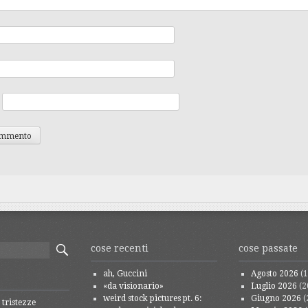
cose recenti
cose passate
ah, Guccini
Agosto 2026
(1
«da visionario»
Luglio 2026
(2
weird stock pictures pt. 6:
Giugno 2026
(
 tristezze