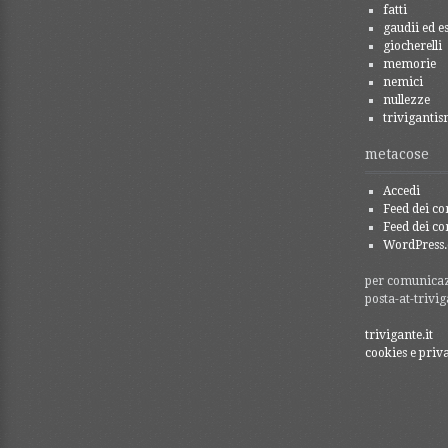
fatti
gaudii ed es
giocherelli
memorie
nemici
nullezze
trivigantis
metacose
Accedi
Feed dei co
Feed dei c
WordPress.
per comunicazi
posta-at-trivig
trivigante.it
cookies e priv