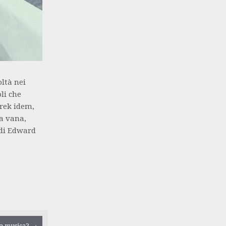
ltà nei
li che
Trek idem,
a vana,
 di Edward
la musica?
→