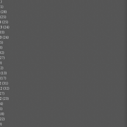
1)
1)
(28)
(25)
3
(25)
23
(24)
33)
3
(24)
5)
3)
32)
27)
0)
2)
(13)
(17)
2
(31)
22
(32)
27)
2
(23)
4)
5)
18)
22)
9)