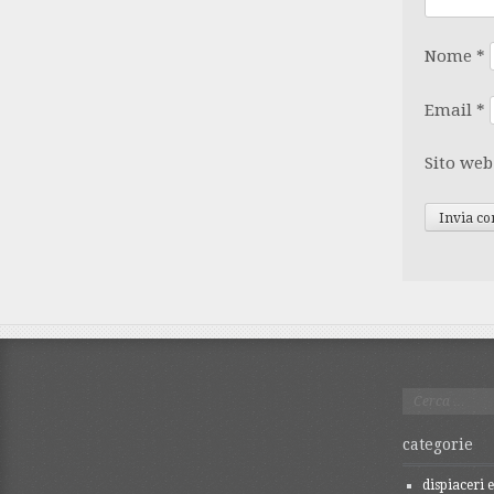
Nome
*
Email
*
Sito web
Ricerca
per:
categorie
dispiaceri e