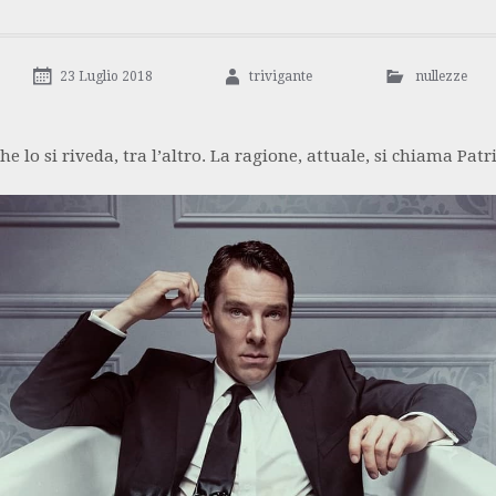
23 Luglio 2018
trivigante
nullezze
 lo si riveda, tra l’altro. La ragione, attuale, si chiama Patr