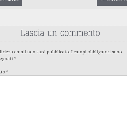
gazione
olo
Lascia un commento
ndirizzo email non sarà pubblicato.
I campi obbligatori sono
segnati
*
nto
*