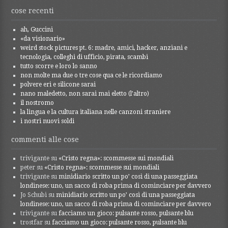
cose recenti
ah, Guccini
«da visionario»
weird stock pictures pt. 6: madre, amici, hacker, anziani e
tecnologia, colleghi di ufficio, pirata, scambi
tutto scorre e loro lo sanno
non molte ma due o tre cose qua ce le ricordiamo
polvere eri e silicone sarai
nano maledetto, non sarai mai eletto (l’altro)
il nostromo
la lingua e la cultura italiana nelle canzoni straniere
i nostri nuovi soldi
commenti alle cose
trivigante
su
«Cristo regna»: scommesse sui mondiali
peter
su
«Cristo regna»: scommesse sui mondiali
trivigante
su
minidiario scritto un po’ così di una passeggiata
londinese: uno, un sacco di roba prima di cominciare per davvero
Jo Schubi
su
minidiario scritto un po’ così di una passeggiata
londinese: uno, un sacco di roba prima di cominciare per davvero
trivigante
su
facciamo un gioco: pulsante rosso, pulsante blu
trostfar
su
facciamo un gioco: pulsante rosso, pulsante blu