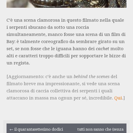
C’è una scena clamorosa in questo filmato nella quale
i serpenti sbucano da sotto una roccia
simultaneamente, manco fosse una scena di un film di
Bay: è talmente coreografico da sembrare girato su un
set, se non fosse che le iguana hanno dei
cachet
molto
alti e caratteri troppo difficili per sopportare le bizze di
un regista.
[Aggiornamento: c’è anche un
behind the scenes
del
filmato breve ma impressionante, si vede una scena
clamorosa di caccia collettiva dei serpenti i quali
attaccano in massa ma ognun per sé, incredibile.
Qui
.]
Navigazione
←
il quarantasettesimo dodici
tutti non sanno che (senza