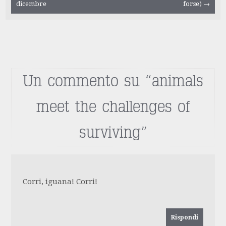
dicembre
forse)
→
articolo
Un commento su “
animals
meet the challenges of
surviving
”
Corri, iguana! Corri!
Rispondi