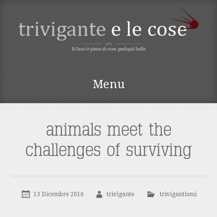
TRIVIGANTE E LE
Menu
COSE
Vai
al
contenuto
animals meet the
challenges of surviving
13 Dicembre 2016
trivigante
trivigantismi