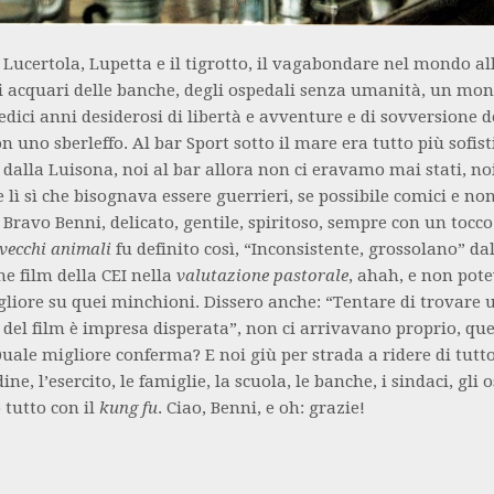
r Lucertola, Lupetta e il tigrotto, il vagabondare nel mondo al
i acquari delle banche, degli ospedali senza umanità, un mon
sedici anni desiderosi di libertà e avventure e di sovversione d
n uno sberleffo. Al bar Sport sotto il mare era tutto più sofist
dalla Luisona, noi al bar allora non ci eravamo mai stati, n
e lì sì che bisognava essere guerrieri, se possibile comici e no
 Bravo Benni, delicato, gentile, spiritoso, sempre con un tocco
vecchi animali
fu definito così, “Inconsistente, grossolano” da
e film della CEI nella
valutazione pastorale
, ahah, e non pote
gliore su quei minchioni. Dissero anche: “Tentare di trovare 
 del film è impresa disperata”, non ci arrivavano proprio, que
 Quale migliore conferma? E noi giù per strada a ridere di tutto
ine, l’esercito, le famiglie, la scuola, le banche, i sindaci, gli 
tutto con il
kung fu
. Ciao, Benni, e oh: grazie!