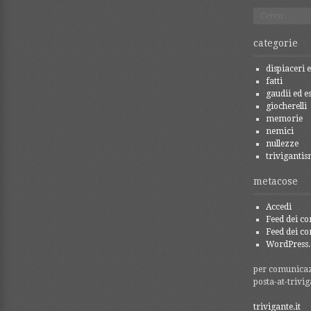
Ricerca
per:
categorie
dispiaceri e
fatti
gaudii ed es
giocherelli
memorie
nemici
nullezze
trivigantis
metacose
Accedi
Feed dei co
Feed dei c
WordPress.
per comunicazi
posta-at-trivig
trivigante.it