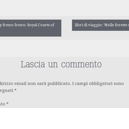
gazione
 fresco fresco: Royal Courts of
libri di viaggio: ‘Nelle foreste
olo
Lascia un commento
ndirizzo email non sarà pubblicato.
I campi obbligatori sono
segnati
*
nto
*