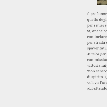
Il professo
quello degl
per i miei 
Sì, anche co
cominciare 
per strada 
spaventati.
Musica per 
commission
vittoria mi
‘non senso’
di spirito.
voleva l’ord
abbattendo 