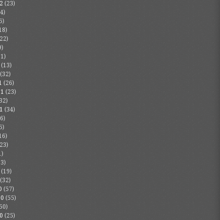
2
(23)
4)
5)
18)
22)
9)
1)
(13)
(32)
1
(26)
21
(23)
32)
1
(34)
6)
5)
16)
23)
1)
3)
(19)
(32)
0
(57)
20
(55)
50)
0
(25)