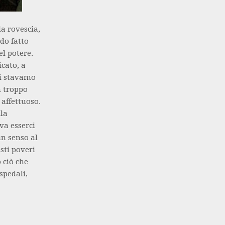
la rovescia,
do fatto
el potere.
icato, a
oi stavamo
n troppo
 affettuoso.
lla
va esserci
un senso al
sti poveri
 ciò che
ospedali,