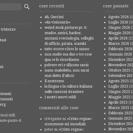
cose recenti
cose passate
ah, Guccini
Agosto 2026
(1
«da visionario»
Luglio 2026
(2
weird stock pictures pt. 6:
Giugno 2026
(
 tristezze
madre, amici, hacker,
Maggio 2026
(
anziani e tecnologia, colleghi
Aprile 2026
(2
tasi
di ufficio, pirata, scambi
Marzo 2026
(2
tutto scorre e loro lo sanno
Febbraio 2026
non molte ma due o tre cose
Gennaio 2026
qua ce le ricordiamo
Dicembre 202
polvere eri e silicone sarai
Novembre 20
mi
nano maledetto, non sarai
Ottobre 2025
(
mai eletto (l’altro)
Settembre 202
il nostromo
Agosto 2025
(2
la lingua e la cultura italiana
Luglio 2025
(2
nelle canzoni straniere
Giugno 2025
(
ntenuti
i nostri nuovi soldi
Maggio 2025
(
ommenti
Aprile 2025
(1
org
commenti alle cose
Marzo 2025
(2
Febbraio 2025
oni utili
Gennaio 2025
trivigante
su
«Cristo regna»:
ante-punto-it
Dicembre 202
scommesse sui mondiali
Novembre 20
peter
su
«Cristo regna»: