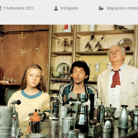
9 Settembre 2025
trivigante
dispiaceri e trist