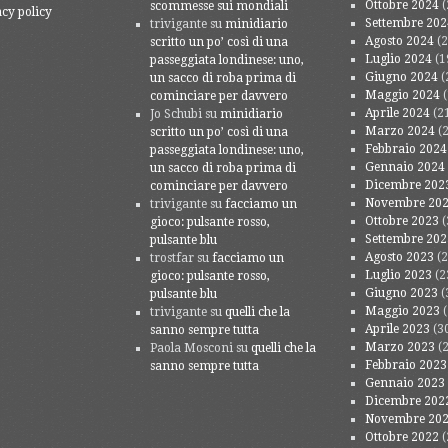
Ottobre 2024
(
scommesse sui mondiali
acy policy
Settembre 202
trivigante
su
minidiario
Agosto 2024
(2
scritto un po’ così di una
Luglio 2024
(1
passeggiata londinese: uno,
Giugno 2024
(
un sacco di roba prima di
Maggio 2024
(
cominciare per davvero
Aprile 2024
(2
Jo Schubi
su
minidiario
Marzo 2024
(2
scritto un po’ così di una
Febbraio 2024
passeggiata londinese: uno,
Gennaio 2024
un sacco di roba prima di
Dicembre 202
cominciare per davvero
Novembre 20
trivigante
su
facciamo un
Ottobre 2023
(
gioco: pulsante rosso,
Settembre 202
pulsante blu
Agosto 2023
(2
trostfar
su
facciamo un
Luglio 2023
(2
gioco: pulsante rosso,
Giugno 2023
(
pulsante blu
Maggio 2023
(
trivigante
su
quelli che la
Aprile 2023
(3
sanno sempre tutta
Marzo 2023
(2
Paola Mosconi
su
quelli che la
Febbraio 2023
sanno sempre tutta
Gennaio 2023
Dicembre 202
Novembre 20
Ottobre 2022
(