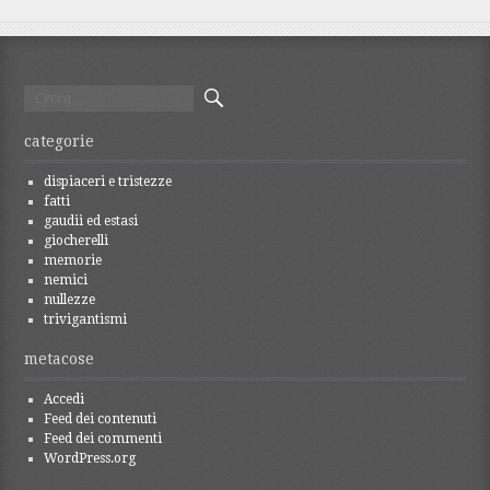
Ricerca
per:
categorie
dispiaceri e tristezze
fatti
gaudii ed estasi
giocherelli
memorie
nemici
nullezze
trivigantismi
metacose
Accedi
Feed dei contenuti
Feed dei commenti
WordPress.org