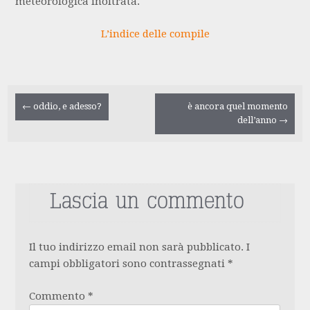
meteorologica inoltrata.
L’indice delle compile
Navigazione
←
oddio, e adesso?
è ancora quel momento
dell’anno
→
articolo
Lascia un commento
Il tuo indirizzo email non sarà pubblicato.
I
campi obbligatori sono contrassegnati
*
Commento
*