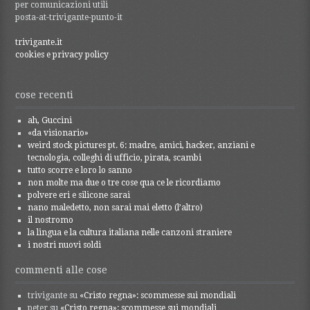
per comunicazioni utili
posta-at-trivigante-punto-it
trivigante.it
cookies e privacy policy
cose recenti
ah, Guccini
«da visionario»
weird stock pictures pt. 6: madre, amici, hacker, anziani e
tecnologia, colleghi di ufficio, pirata, scambi
tutto scorre e loro lo sanno
non molte ma due o tre cose qua ce le ricordiamo
polvere eri e silicone sarai
nano maledetto, non sarai mai eletto (l’altro)
il nostromo
la lingua e la cultura italiana nelle canzoni straniere
i nostri nuovi soldi
commenti alle cose
trivigante
su
«Cristo regna»: scommesse sui mondiali
peter
su
«Cristo regna»: scommesse sui mondiali