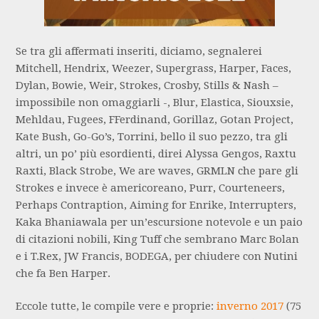
Se tra gli affermati inseriti, diciamo, segnalerei
Mitchell, Hendrix, Weezer, Supergrass, Harper, Faces,
Dylan, Bowie, Weir, Strokes, Crosby, Stills & Nash –
impossibile non omaggiarli -, Blur, Elastica, Siouxsie,
Mehldau, Fugees, FFerdinand, Gorillaz, Gotan Project,
Kate Bush, Go-Go’s, Torrini, bello il suo pezzo, tra gli
altri, un po’ più esordienti, direi Alyssa Gengos, Raxtu
Raxti, Black Strobe, We are waves, GRMLN che pare gli
Strokes e invece è americoreano, Purr, Courteneers,
Perhaps Contraption, Aiming for Enrike, Interrupters,
Kaka Bhaniawala per un’escursione notevole e un paio
di citazioni nobili, King Tuff che sembrano Marc Bolan
e i T.Rex, JW Francis, BODEGA, per chiudere con Nutini
che fa Ben Harper.
Eccole tutte, le compile vere e proprie:
inverno 2017
(75