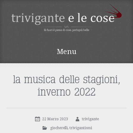
TRIVIGANTE E LE
Menu
COSE
Vai
al
contenuto
la musica delle stagioni,
inverno 2022
22 Marzo 2023
trivigante
giocherelli
,
trivigantismi