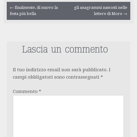
Navigazione
←
finalmente, di nuovo la
gli anagrammi nascosti nelle
festa più bella
lettere di Moro
→
articolo
Lascia un commento
Il tuo indirizzo email non sarà pubblicato.
I
campi obbligatori sono contrassegnati
*
Commento
*