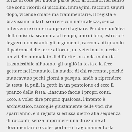
forza di cose per buona parte poco articolati, nel senso
che sono ricordi di piccolini, immagini, racconti saputi
dopo, vicende chiare ma frammentarie, il regista è
bravissimo a farli scorrere con naturalezza, senza
intervenire o interrompere o tagliare. Per dare un’idea
della miseria scannata al tempo, uno di loro, estroso e
leggero nonostante gli argomenti, racconta di quando
il padrone delle terre attorno, un veterinario, uccise
un vitello ammalato di difterite, orrenda malattia
trasmissibile all’uomo, gli tagliò la testa e la fece
gettare nel letamaio. La madre di chi racconta, poiché
mancavano pochi giorni a pasqua, andò a riprendere
la testa, la pulì, la gettò in un pentolone ed ecco il
pranzo della festa. Ciascuno faccia i propri conti.
Ecco, a voler dire proprio qualcosa, l’intento è
archivistico, raccoglie giustamente delle voci che
spariranno, e il regista si eclissa dietro alla sequenza
di racconti, senza imprimere una direzione al
documentario o voler portare il ragionamento da