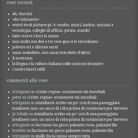
cose recenti
ah, Guccini
«da visionario»
weird stock pictures pt. 6: madre, amici, hacker, anziani e
tecnologia, colleghi di ufficio, pirata, scambi
tutto scorre e loro lo sanno
non molte ma due o tre cose qua ce le ricordiamo
polvere eri e silicone sarai
nano maledetto, non sarai mai eletto (l’altro)
il nostromo
la lingua e la cultura italiana nelle canzoni straniere
i nostri nuovi soldi
commenti alle cose
trivigante
su
«Cristo regna»: scommesse sui mondiali
peter
su
«Cristo regna»: scommesse sui mondiali
trivigante
su
minidiario scritto un po’ così di una passeggiata
londinese: uno, un sacco di roba prima di cominciare per davvero
Jo Schubi
su
minidiario scritto un po’ così di una passeggiata
londinese: uno, un sacco di roba prima di cominciare per davvero
trivigante
su
facciamo un gioco: pulsante rosso, pulsante blu
trostfar
su
facciamo un gioco: pulsante rosso, pulsante blu
trivigante
su
quelli che la sanno sempre tutta