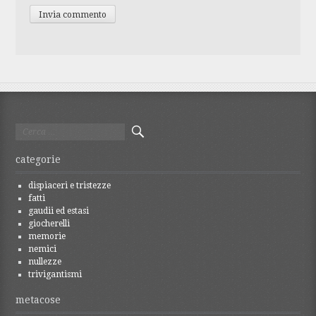
Ricerca
per:
categorie
dispiaceri e tristezze
fatti
gaudii ed estasi
giocherelli
memorie
nemici
nullezze
trivigantismi
metacose