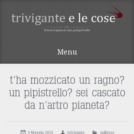
TRIVIGANTE E LE
Menu
COSE
Vai
al
contenuto
t’ha mozzicato un ragno?
un pipistrello? sei cascato
da n’artro pianeta?
3 Maggio 2016
trivigante
nullezze