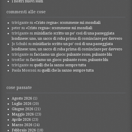
i nostri nuovi soldi
commenti alle cose
trivigante
su
«Cristo regna»: scommesse sui mondiali
peter
su
«Cristo regna»: scommesse sui mondiali
trivigante
su
minidiario scritto un po’ così di una passeggiata
londinese: uno, un sacco di roba prima di cominciare per davvero
Jo Schubi
su
minidiario scritto un po’ così di una passeggiata
londinese: uno, un sacco di roba prima di cominciare per davvero
trivigante
su
facciamo un gioco: pulsante rosso, pulsante blu
trostfar
su
facciamo un gioco: pulsante rosso, pulsante blu
trivigante
su
quelli che la sanno sempre tutta
Paola Mosconi
su
quelli che la sanno sempre tutta
cose passate
Agosto 2026
(1)
Luglio 2026
(20)
Giugno 2026
(21)
Maggio 2026
(23)
Aprile 2026
(23)
Marzo 2026
(24)
Febbraio 2026
(18)