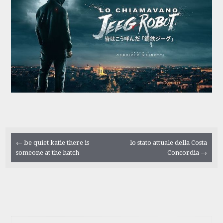
Navigazione
←
be quiet katie there is
lo stato attuale della Costa
someone at the hatch
Concordia
→
articolo