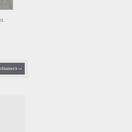
i.
i chiamerà
→