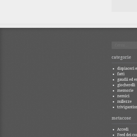
Ricerca
per:
categorie
dispiaceri e
fatti
gaudii ed es
giocherelli
memorie
nemici
nullezze
trivigantis
metacose
Accedi
Feed dei co