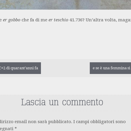
ce
er gobbo
che fa di me
er teschio
41.736? Un’altra volta, magar
gazione
+2 di quarant’anni fa
e se è una femmina s
olo
Lascia un commento
ndirizzo email non sarà pubblicato.
I campi obbligatori sono
segnati
*