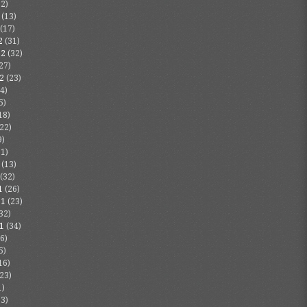
2)
(13)
(17)
2
(31)
22
(32)
27)
2
(23)
4)
5)
18)
22)
9)
1)
(13)
(32)
1
(26)
21
(23)
32)
1
(34)
6)
5)
16)
23)
1)
3)