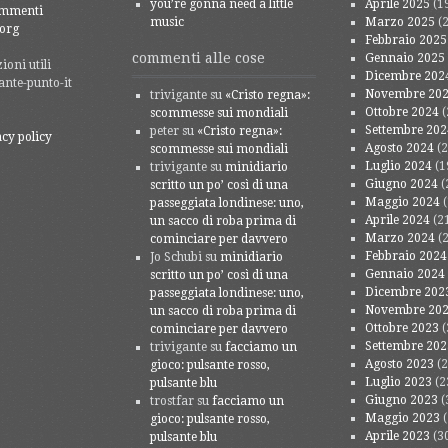
you’re gonna need a little
Aprile 2025
(1
ommenti
music
Marzo 2025
(2
org
Febbraio 2025
commenti alle cose
Gennaio 2025
oni utili
Dicembre 202
ante-punto-it
Novembre 20
trivigante
su
«Cristo regna»:
Ottobre 2024
(
scommesse sui mondiali
Settembre 202
peter
su
«Cristo regna»:
acy policy
Agosto 2024
(2
scommesse sui mondiali
Luglio 2024
(1
trivigante
su
minidiario
Giugno 2024
(
scritto un po’ così di una
Maggio 2024
(
passeggiata londinese: uno,
Aprile 2024
(2
un sacco di roba prima di
Marzo 2024
(2
cominciare per davvero
Febbraio 2024
Jo Schubi
su
minidiario
Gennaio 2024
scritto un po’ così di una
Dicembre 202
passeggiata londinese: uno,
Novembre 20
un sacco di roba prima di
Ottobre 2023
(
cominciare per davvero
Settembre 202
trivigante
su
facciamo un
Agosto 2023
(2
gioco: pulsante rosso,
Luglio 2023
(2
pulsante blu
Giugno 2023
(
trostfar
su
facciamo un
Maggio 2023
(
gioco: pulsante rosso,
Aprile 2023
(3
pulsante blu