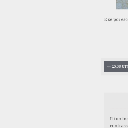
E se poi es
Navi
←
20:59 UTC
artic
Il tuo i
contras