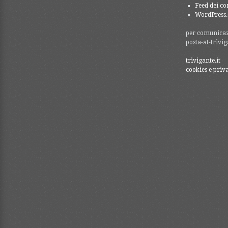
Feed dei c
WordPress.
per comunicazi
posta-at-trivig
trivigante.it
cookies e priv