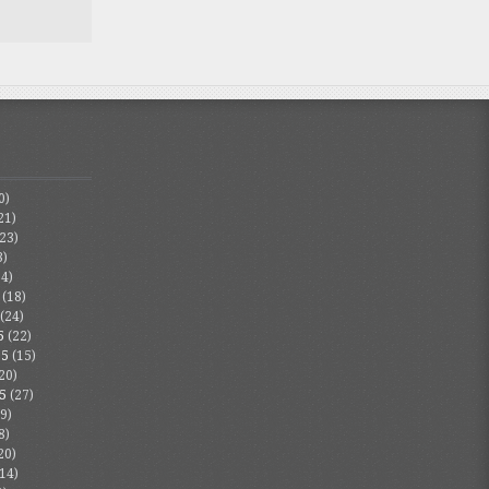
0)
21)
23)
3)
4)
(18)
(24)
5
(22)
25
(15)
20)
5
(27)
9)
8)
20)
14)