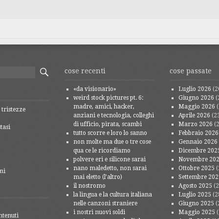
cose recenti
cose passate
«da visionario»
Luglio 2026
(2
weird stock pictures pt. 6:
Giugno 2026
(
madre, amici, hacker,
Maggio 2026
(
 tristezze
anziani e tecnologia, colleghi
Aprile 2026
(2
di ufficio, pirata, scambi
Marzo 2026
(2
tasi
tutto scorre e loro lo sanno
Febbraio 2026
non molte ma due o tre cose
Gennaio 2026
qua ce le ricordiamo
Dicembre 202
polvere eri e silicone sarai
Novembre 20
nano maledetto, non sarai
Ottobre 2025
(
mi
mai eletto (l’altro)
Settembre 202
il nostromo
Agosto 2025
(2
la lingua e la cultura italiana
Luglio 2025
(2
nelle canzoni straniere
Giugno 2025
(
i nostri nuovi soldi
Maggio 2025
(
ntenuti