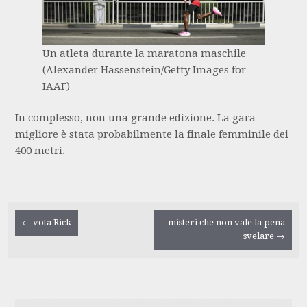
Un atleta durante la maratona maschile
(Alexander Hassenstein/Getty Images for
IAAF)
In complesso, non una grande edizione. La gara
migliore è stata probabilmente la finale femminile dei
400 metri.
Navigazione
←
vota Rick
misteri che non vale la pena
svelare
→
articolo