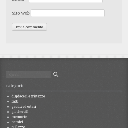
Sito web
Ricerca
per:
categorie
dispiaceri e tristezze
fatti
gaudii ed estasi
giocherelli
memorie
nemici
nullezze