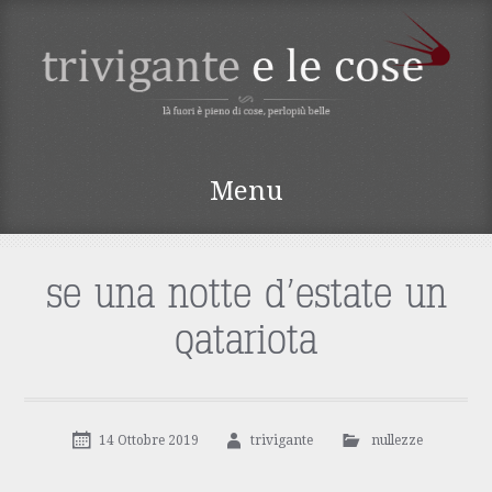
TRIVIGANTE E LE
Menu
COSE
Vai
al
contenuto
se una notte d’estate un
qatariota
14 Ottobre 2019
trivigante
nullezze