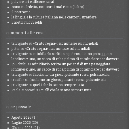
polvere eri e silicone sarai
nano maledetto, non sarai mai eletto (l’altro)
il nostromo
la lingua e la cultura italiana nelle canzoni straniere
i nostri nuovi soldi
commenti alle cose
trivigante
su
«Cristo regna»: scommesse sui mondiali
peter
su
«Cristo regna»: scommesse sui mondiali
trivigante
su
minidiario scritto un po’ così di una passeggiata
londinese: uno, un sacco di roba prima di cominciare per davvero
Jo Schubi
su
minidiario scritto un po’ così di una passeggiata
londinese: uno, un sacco di roba prima di cominciare per davvero
trivigante
su
facciamo un gioco: pulsante rosso, pulsante blu
trostfar
su
facciamo un gioco: pulsante rosso, pulsante blu
trivigante
su
quelli che la sanno sempre tutta
Paola Mosconi
su
quelli che la sanno sempre tutta
cose passate
Agosto 2026
(1)
Luglio 2026
(20)
Giugno 2026
(21)